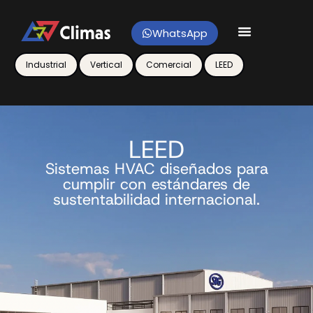
Ir
al
WhatsApp
contenido
Industrial
Vertical
Comercial
LEED
LEED
Sistemas HVAC diseñados para
cumplir con estándares de
sustentabilidad internacional.