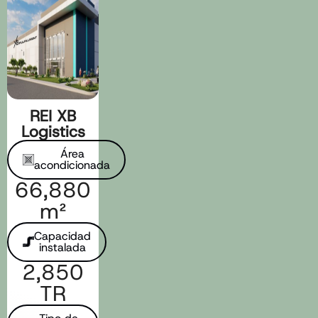
REI XB
Logistics
Área
acondicionada​
66,880
m²
Capacidad
instalada​
2,850
TR