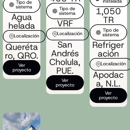
instalada​
Tipo de
sistema​
Tipo de
1,050
sistema​
Agua
TR
VRF
helada
Tipo de
Localización​
sistema​
Localización​
San
Refriger
Queréta
Andrés
ación
ro, QRO.​
Cholula,
Localización​
Ver
PUE.
proyecto
Apodac
Ver
a, N.L.
proyecto
Ver
proyecto