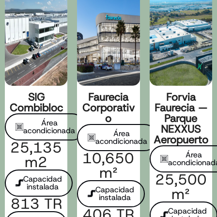
SIG
Faurecia
Forvia
Combibloc
Corporativ
Faurecia —
o
Parque
Área
NEXXUS
acondicionada​
Área
Aeropuerto
acondicionada​
25,135
10,650
Área
m2​
acondicionada
m²
25,500
Capacidad
instalada​
Capacidad
m²
instalada​
813 TR​
406 TR
Capacidad