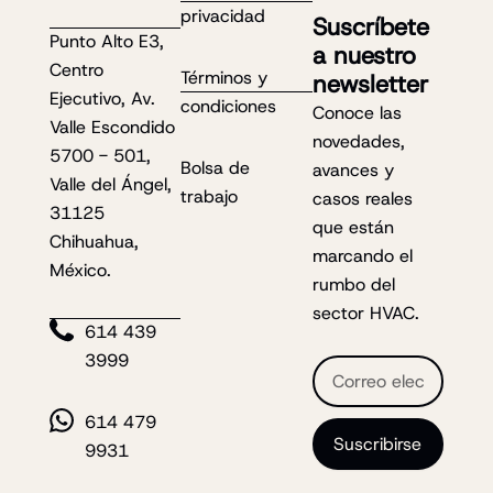
privacidad
Suscríbete
Punto Alto E3,
a nuestro
Centro
Términos y
newsletter
Ejecutivo, Av.
condiciones
Conoce las
Valle Escondido
novedades,
5700 - 501,
Bolsa de
avances y
Valle del Ángel,
trabajo
casos reales
31125
que están
Chihuahua,
marcando el
México.
rumbo del
sector HVAC.
614 439
3999
E
m
a
614 479
i
Suscribirse
9931
l