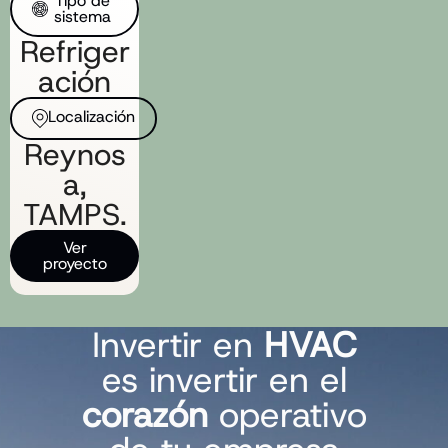
Tipo de
sistema​
Refriger
ación
Localización​
Reynos
a,
TAMPS.
Ver
proyecto
Invertir en
HVAC
es invertir en el
corazón
operativo